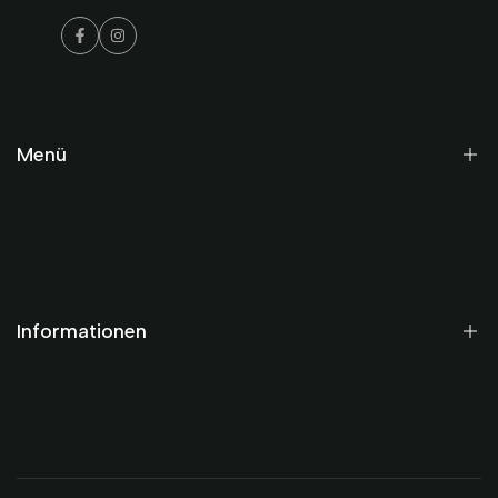
Facebook
Instagram
Menü
Startseite
Historisch
Modern
Informationen
Gutscheine
Termine
AGB
Datenschutz
Impressum