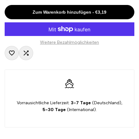
Missing
Missing
Zum Warenkorb hinzufügen
-
€3,19
interpolation
interpolation
value
value
Weitere Bezahlmöglichkeiten
"product"
"product"
Zur
Zum
for
for
Wunschliste
Vergleichen
"Menge
"Menge
hinzufügen
hinzugefügt
verringern
erhöhen
Vorrausichtliche Lieferzeit:
3-7 Tage
(Deutschland),
für
für
5-30 Tage
(International).
{{
{{
product
product