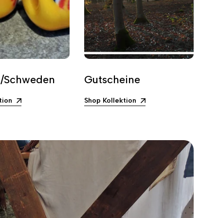
d/Schweden
Gutscheine
tion
Shop Kollektion
Sh