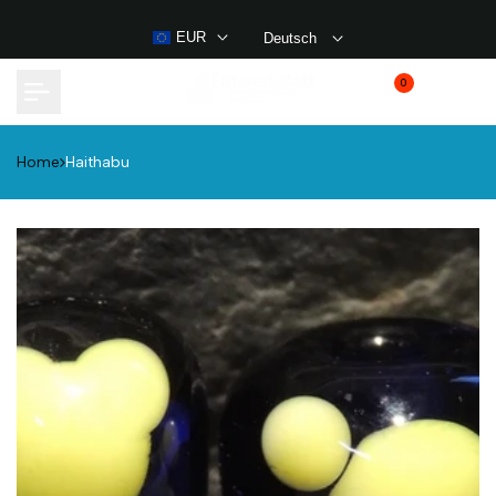
Weiter
zum
EUR
Deutsch
Inhalt
0
Home
Haithabu