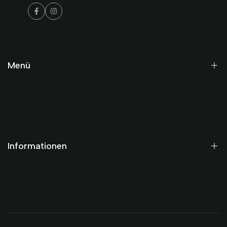
Facebook
Instagram
Menü
Startseite
Historisch
Modern
Informationen
Gutscheine
Termine
AGB
Datenschutz
Impressum