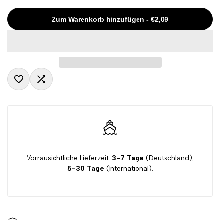
Missing
Missing
Zum Warenkorb hinzufügen
-
€2,09
interpolation
interpolation
value
value
"product"
"product"
Zur
Zum
for
for
Wunschliste
Vergleichen
"Menge
"Menge
hinzufügen
hinzugefügt
verringern
erhöhen
Vorrausichtliche Lieferzeit:
3-7 Tage
(Deutschland),
5-30 Tage
(International).
für
für
{{
{{
product
product