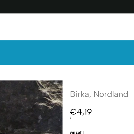
Startseite
Historisch
Modern
Gutscheine
Termine
Birka, Nordland
Sale
€4,19
Preis
PREIS
PRO
/
PRO
EINHEIT
Anzahl