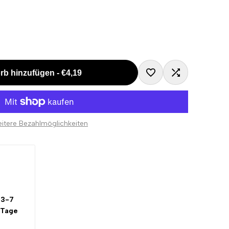
rb hinzufügen
-
€4,19
Zur
Zum
Wunschliste
Vergleichen
itere Bezahlmöglichkeiten
hinzufügen
hinzugefügt
3-7
 Tage