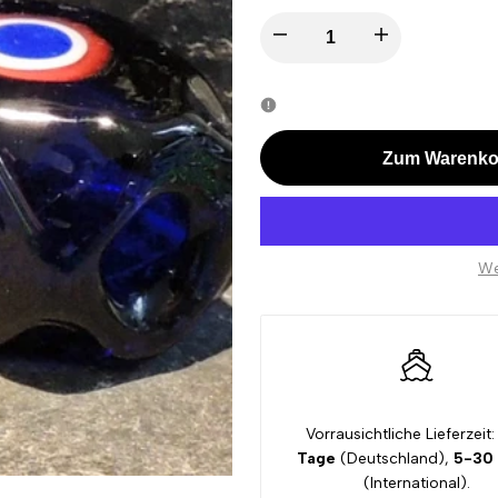
I18n
I18n
Error:
Error:
Missing
Missing
Zum Warenko
interpolation
interpolation
value
value
We
"product"
"product"
for
for
"Menge
"Menge
Vorrausichtliche Lieferzeit:
verringern
erhöhen
Tage
(Deutschland),
5-30
(International).
für
für