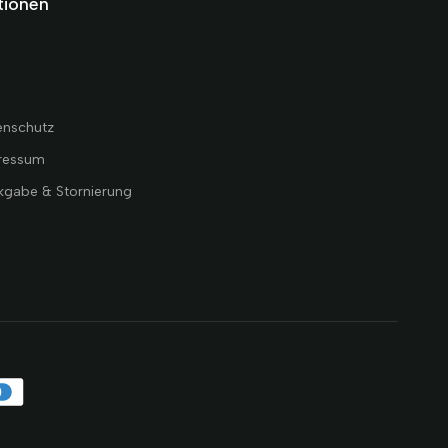
tionen
B
enschutz
ressum
kgabe & Stornierung