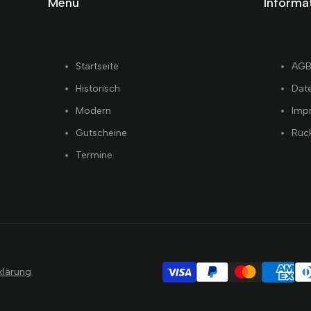
Menü
Informa
Startseite
AG
Historisch
Dat
Modern
Imp
Gutscheine
Rüc
Termine
klärung