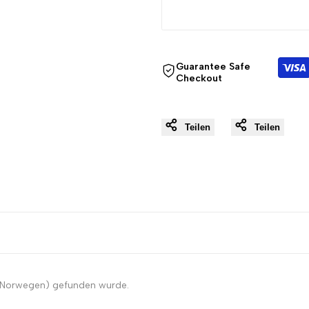
{{
{{
product
product
Guarantee Safe
Checkout
}}"
}}"
Teilen
Teilen
 (Norwegen) gefunden wurde.