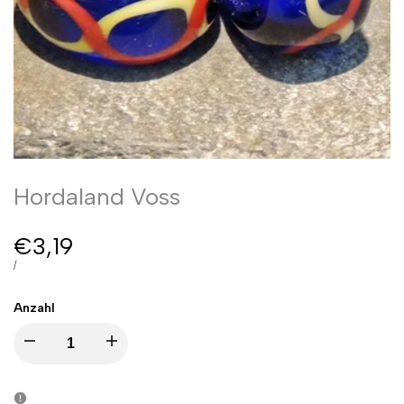
Hordaland Voss
Sale
€3,19
Preis
PREIS
PRO
/
PRO
EINHEIT
Anzahl
I18n
I18n
Error:
Error: