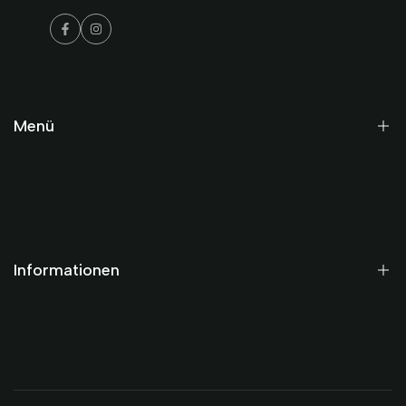
Facebook
Instagram
Menü
Startseite
Historisch
Modern
Informationen
Gutscheine
Termine
AGB
Datenschutz
Impressum