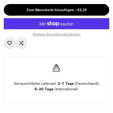
Missing
Missing
Zum Warenkorb hinzufügen
-
€3,19
interpolation
interpolation
value
value
Weitere Bezahlmöglichkeiten
"product"
"product"
Zur
Zum
for
for
Wunschliste
Vergleichen
"Menge
"Menge
hinzufügen
hinzugefügt
verringern
erhöhen
Vorrausichtliche Lieferzeit:
3-7 Tage
(Deutschland),
für
für
5-30 Tage
(International).
{{
{{
product
product