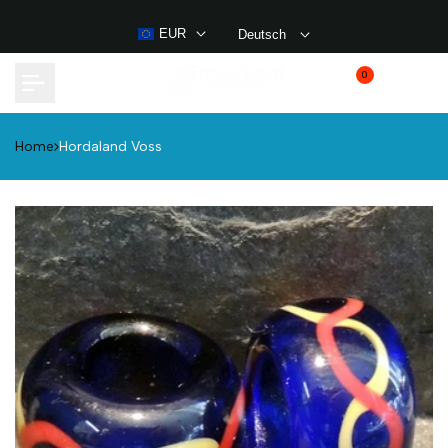
Weiter
zum
EUR
Deutsch
Inhalt
0
Home
Hordaland Voss