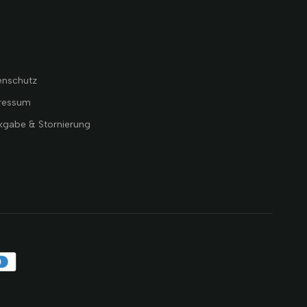
B
enschutz
ressum
kgabe & Stornierung