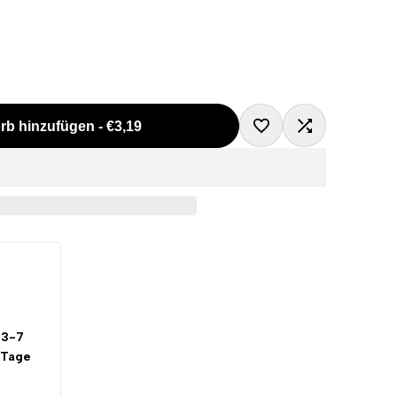
rb hinzufügen
-
€3,19
Zur
Zum
Wunschliste
Vergleichen
hinzufügen
hinzugefügt
3-7
 Tage