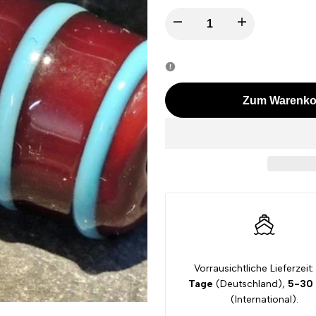
I18n
I18n
Error:
Error:
Missing
Missing
Zum Warenko
interpolation
interpolation
value
value
"product"
"product"
for
for
"Menge
"Menge
Vorrausichtliche Lieferzeit:
verringern
erhöhen
Tage
(Deutschland),
5-30
(International).
für
für