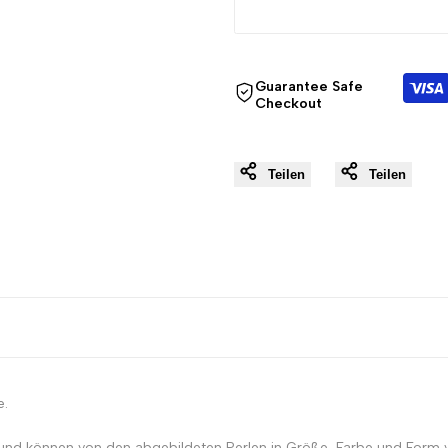
{{
{{
Guarantee Safe
product
product
Checkout
}}"
}}"
Teilen
Teilen
e.
 und können von den abgebildeten Perlen in Größe, Farbe und Form v