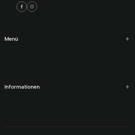
Facebook
Instagram
Menü
Startseite
Historisch
Modern
Informationen
Gutscheine
Termine
AGB
Datenschutz
Impressum