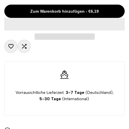
Missing
Missing
Zum Warenkorb hinzufügen
-
€6,19
interpolation
interpolation
value
value
"product"
"product"
Zur
Zum
for
for
Wunschliste
Vergleichen
"Menge
"Menge
hinzufügen
hinzugefügt
verringern
erhöhen
Vorrausichtliche Lieferzeit:
3-7 Tage
(Deutschland),
5-30 Tage
(International).
für
für
{{
{{
product
product