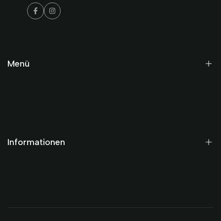
Facebook
Instagram
Menü
Startseite
Historisch
Modern
Informationen
Gutscheine
Termine
AGB
Datenschutz
Impressum