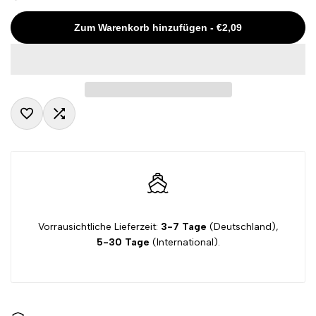
Missing
Missing
Zum Warenkorb hinzufügen
-
€2,09
interpolation
interpolation
value
value
"product"
"product"
Zur
Zum
for
for
Wunschliste
Vergleichen
"Menge
"Menge
hinzufügen
hinzugefügt
verringern
erhöhen
Vorrausichtliche Lieferzeit:
3-7 Tage
(Deutschland),
5-30 Tage
(International).
für
für
{{
{{
product
product