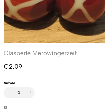
Glasperle Merowingerzeit
Sale
€2,09
Preis
PREIS
PRO
/
PRO
EINHEIT
Anzahl
I18n
I18n
Error:
Error: