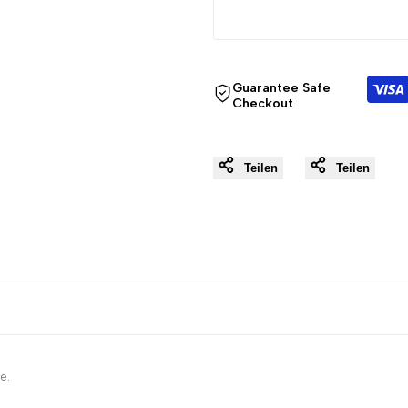
{{
{{
product
product
Guarantee Safe
Checkout
}}"
}}"
Teilen
Teilen
e.