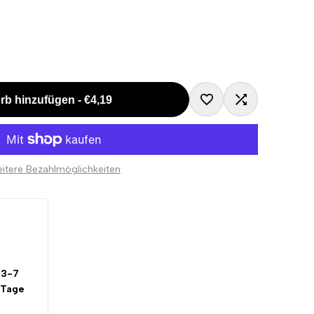
rb hinzufügen
-
€4,19
Zur
Zum
Wunschliste
Vergleichen
itere Bezahlmöglichkeiten
hinzufügen
hinzugefügt
3-7
 Tage