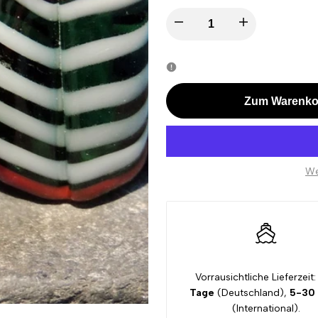
I18n
I18n
Error:
Error:
Missing
Missing
Zum Warenko
interpolation
interpolation
value
value
We
"product"
"product"
for
for
"Menge
"Menge
Vorrausichtliche Lieferzeit:
verringern
erhöhen
Tage
(Deutschland),
5-30
(International).
für
für