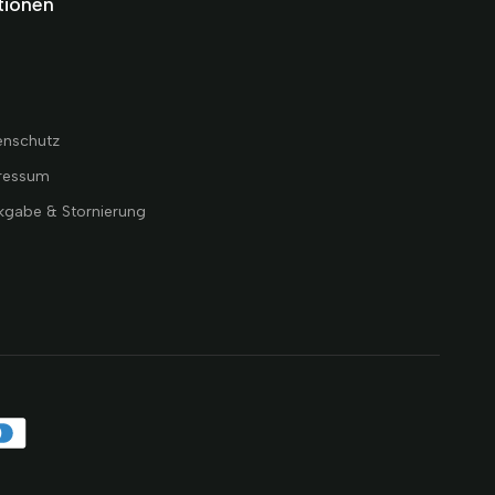
tionen
B
enschutz
ressum
kgabe & Stornierung