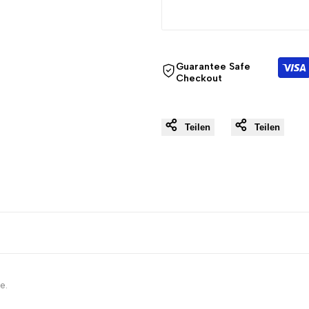
{{
{{
product
product
Guarantee Safe
Checkout
}}"
}}"
Teilen
Teilen
e.