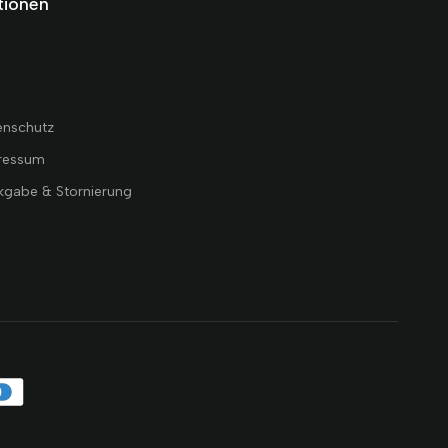
tionen
B
enschutz
ressum
kgabe & Stornierung