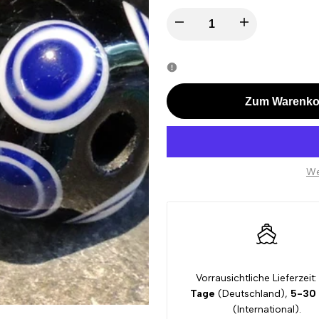
I18n
I18n
Error:
Error:
Missing
Missing
Zum Warenko
interpolation
interpolation
value
value
We
"product"
"product"
for
for
"Menge
"Menge
Vorrausichtliche Lieferzeit:
verringern
erhöhen
Tage
(Deutschland),
5-30
(International).
für
für