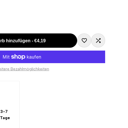
rb hinzufügen
-
€4,19
Zur
Zum
Wunschliste
Vergleichen
itere Bezahlmöglichkeiten
hinzufügen
hinzugefügt
3-7
 Tage